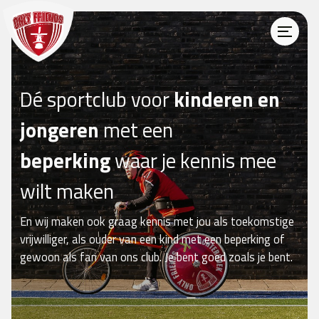
Dé sportclub voor
kinderen en
jongeren
met een
beperking
waar je kennis mee
wilt maken
En wij maken ook graag kennis met jou als toekomstige
vrijwilliger, als ouder van een kind met een beperking of
gewoon als fan van ons club. Je bent goed zoals je bent.