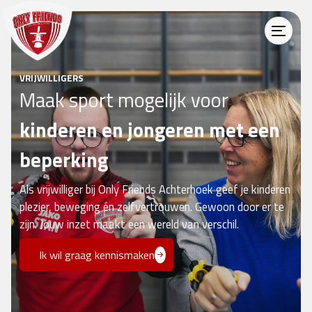
VRIJWILLIGERS
Maak sport mogelijk voor
kinderen en jongeren met een
beperking
Als vrijwilliger bij Only Friends Achterhoek geef je kinderen
plezier, beweging én zelfvertrouwen. Gewoon door er te
zijn. Jouw inzet maakt een wereld van verschil.
Ik wil graag kennismaken